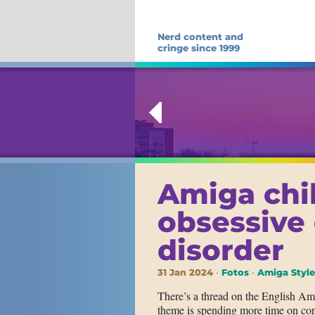
Nerd content and
cringe since 1999
Amiga chi
obsessive
disorder
31 Jan 2024
Fotos
Amiga Style
There’s a thread on the English A
theme is spending more time on conf