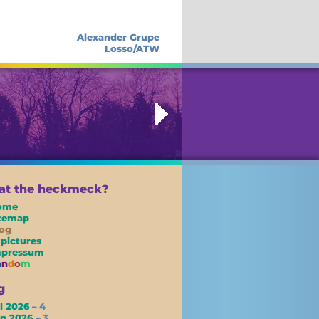
Alexander Grupe
Losso/ATW
t the heckmeck?
ome
itemap
og
 pictures
mpressum
a
n
d
o
m
g
l 2026
– 4
un 2026
– 3