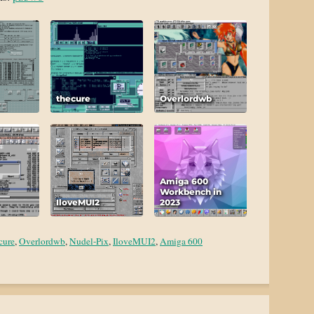
thecure
Overlordwb
Amiga 600
Workbench in
IloveMUI2
2023
cure
,
Overlordwb
,
Nudel-Pix
,
IloveMUI2
,
Amiga 600