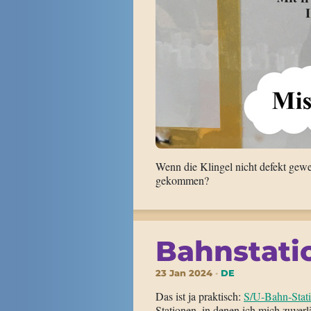
Wenn die Klingel nicht defekt gew
gekommen?
Bahnstati
23 Jan 2024
DE
Das ist ja praktisch:
S/U-Bahn-Stat
Stationen, in denen ich mich zuverl