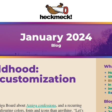
January 2024
Blog
ldhood:
Wha
H
 customization
S
Bl
In
I
R
Blo
miga Board about
Amiga confessions
, and a recurring
Ju
iguring colors, fonts and icons than anything. “Let’s
J