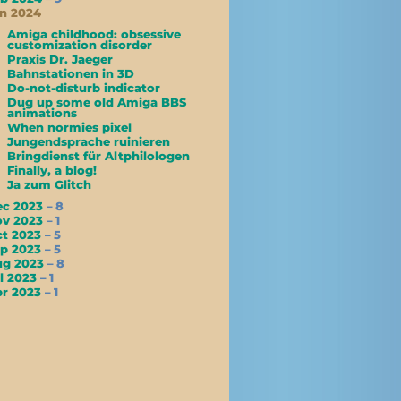
n 2024
Amiga childhood: obsessive
customization disorder
Praxis Dr. Jaeger
Bahnstationen in 3D
Do-not-disturb indicator
Dug up some old Amiga BBS
animations
When normies pixel
Jungendsprache ruinieren
Bringdienst für Altphilologen
Finally, a blog!
Ja zum Glitch
ec 2023
– 8
ov 2023
– 1
ct 2023
– 5
ep 2023
– 5
ug 2023
– 8
l 2023
– 1
pr 2023
– 1