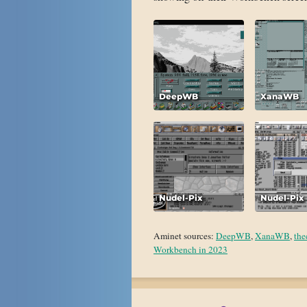
DeepWB
XanaWB
Nudel-Pix
Nudel-Pix
Aminet sources:
DeepWB
,
XanaWB
,
the
Workbench in 2023