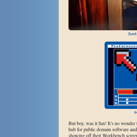
Just
M
But boy, was it fun! It’s no wonder 
hub for public domain software and
showing off their Workbench scree