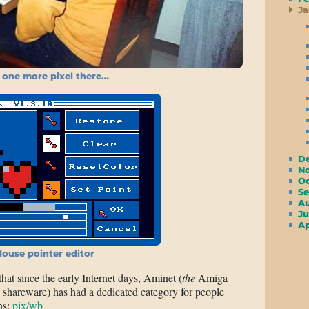
Ja
 one more pixel there…
D
N
O
S
A
Ju
A
ouse pointer editor
that since the early Internet days, Aminet (
the
Amiga
 shareware) has had a dedicated category for people
ns:
pix/wb