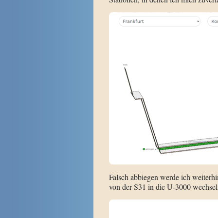
Falsch abbiegen werde ich weiterh
von der S31 in die U-3000 wechseln