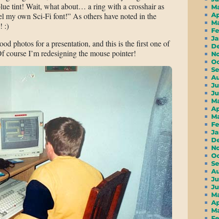
lue tint! Wait, what about… a ring with a crosshair as
M
l my own Sci-Fi font!” As others have noted in the
A
M
 :)
F
J
od photos for a presentation, and this is the first one of
D
Of course I’m redesigning the mouse pointer!
N
O
S
A
Ju
J
M
A
M
F
J
D
N
O
S
A
Ju
J
M
A
M
F