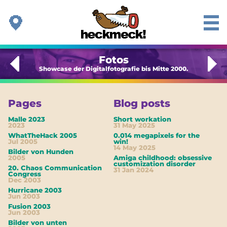
Fotos
Showcase der Digitalfotografie bis Mitte 2000.
Pages
Blog posts
Malle 2023
Short workation
2023
31 May 2025
WhatTheHack 2005
0.014 megapixels for the
Jul 2005
win!
14 May 2025
Bilder von Hunden
2005
Amiga childhood: obsessive
customization disorder
20. Chaos Communication
31 Jan 2024
Congress
Dec 2003
Hurricane 2003
Jun 2003
Fusion 2003
Jun 2003
Bilder von unten