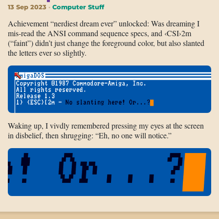
13 Sep 2023
Computer Stuff
Achievement “nerdiest dream ever” unlocked: Was dreaming I
mis-read the ANSI command sequence specs, and ‹CSI›2m
(“faint”) didn’t just change the foreground color, but also slanted
the letters ever so slightly.
Waking up, I vivdly remembered pressing my eyes at the screen
in disbelief, then shrugging: “Eh, no one will notice.”