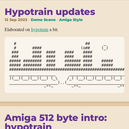
Hypotrain updates
12 Sep 2023
Demo Scene
Amiga Style
Elaborated on
hypotrain
a bit.
  #                              ##      _          
  #	  ####		       (o##	(_)	  ####       

 ###	  ####	####	####	####		  #### ### ##

 ###	  ####	####	####	####		  #### ### ##

##### ########	####	#######	####	#####	  #### ### ##

##### ########	####	#######	####	#####	  #### ### ##

####################################################
____________________      __________________________
)(__)(__)(__)(__) (_\    /_) (__)(__)(__)(__)(__) (_
_____________________)..(___________________________
               ~°°~        ~°°~                ~°°~ 
Amiga 512 byte intro:
hypotrain