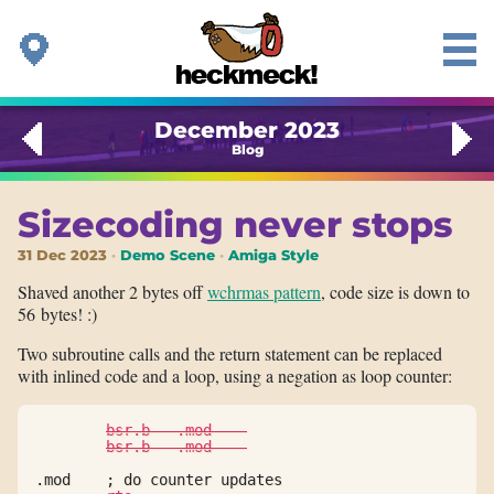
December 2023
Blog
Sizecoding never stops
31 Dec 2023
Demo Scene
Amiga Style
Shaved another 2 bytes off
wchrmas pattern
, code size is down to
56 bytes! :)
Two subroutine calls and the return statement can be replaced
with inlined code and a loop, using a negation as loop counter:
bsr.b   .mod    
bsr.b   .mod    
.mod    ; do counter updates
