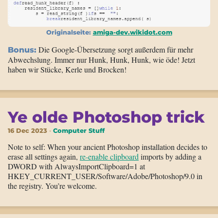
Originalseite:
amiga-dev.wikidot.com
Die Google-Übersetzung sorgt außerdem für mehr
Bonus:
Abwechslung. Immer nur Hunk, Hunk, Hunk, wie öde! Jetzt
haben wir Stücke, Kerle und Brocken!
Ye olde Photoshop trick
16 Dec 2023
Computer Stuff
Note to self: When your ancient Photoshop installation decides to
erase all settings again,
re-enable clipboard
imports by adding a
DWORD with AlwaysImportClipboard=1 at
HKEY_CURRENT_USER/
Software/
Adobe/
Photoshop/
9.0 in
the registry. You’re welcome.