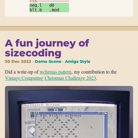
rts             
neg.l   d0      
blt.b   .mod    
A fun journey of
sizecoding
30 Dec 2023
Demo Scene
Amiga Style
Did a write-up of
wchrmas pattern
, my contribution to the
Vintage Computing Christmas Challenge 2023
.