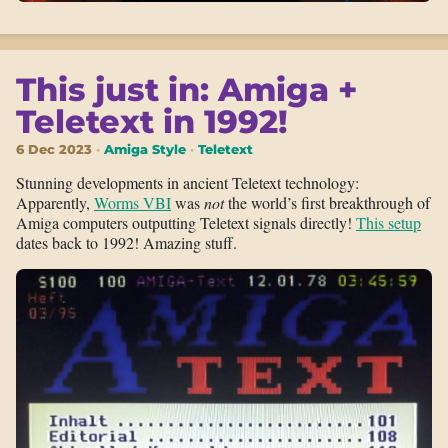
This just in: Amiga +
Teletext in 1992!
6 Dec 2023
Amiga Style
Teletext
Stunning developments in ancient Teletext technology:
Apparently,
Worms VBI
was
not
the world’s first breakthrough of
Amiga computers outputting Teletext signals directly!
This setup
dates back to 1992! Amazing stuff.