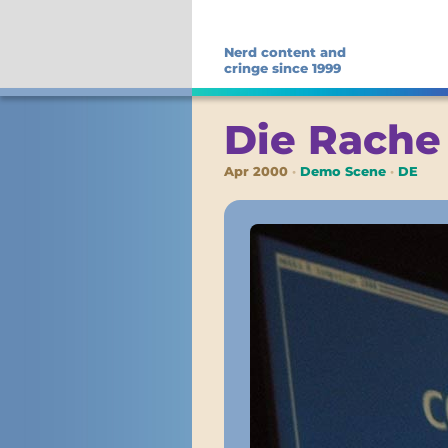
Nerd content and
cringe since 1999
Die Rache
Apr 2000
Demo Scene
DE