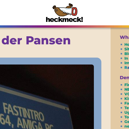
 der Pansen
Wha
H
S
Bl
In
I
R
De
Fi
N
VC
Ki
Fa
Te
Ug
To
G
ne