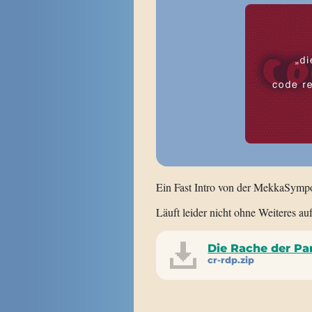
Ein Fast Intro von der MekkaSympo
Läuft leider nicht ohne Weiteres a
Die Rache der P
cr-rdp.zip