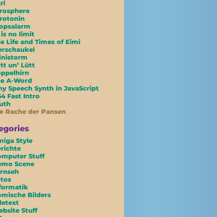
rl
rosphere
rotonin
opsalarm
 is no limit
e Life and Times of Eimi
erschaukel
inistorm
tt un’ Lütt
ppelhirn
he A-Word
ny Speech Synth in JavaScript
4 Fast Intro
uth
e Rache der Pansen
egories
iga Style
richte
mputer Stuff
emo Scene
rnseh
tos
formatik
mische Bilders
letext
bsite Stuff