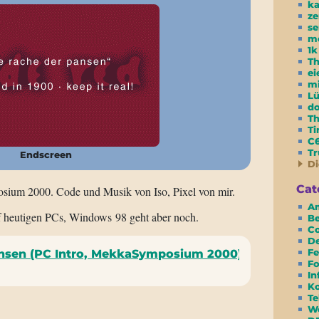
ka
ze
se
m
1k
Th
ei
m
Lü
do
T
Ti
C6
Tr
Endscreen
Di
Cat
sium 2000. Code und Musik von Iso, Pixel von mir.
Am
uf heutigen PCs, Windows 98 geht aber noch.
Be
Co
D
Fe
ansen (PC Intro, MekkaSymposium 2000)
Fo
In
Ko
Te
We