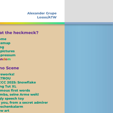
Alexander Grupe
Losso/ATW
t the heckmeck?
ome
itemap
og
 pictures
mpressum
a
n
d
o
m
mo Scene
reworks!
ETROU
CC 2025: Snowflake
ng Tut XL
mous first words
mba, seine Arme weit!
ly speech toy
 you, from a secret admirer
eschenkalarm
w art