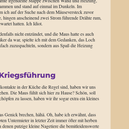
emmte irgendeine Mappe zwischen Wand und Heizung,
sammen und stand auf einmal im Dunkeln. Im
em ich auf der Suche nach dem Mäuseversteck zuvor
te, hingen anscheinend zwei Strom führende Drähte rum,
artet hatten. Ich Idiot.
denfalls nicht entzündet, und die Maus hatte es auch
iker da war, spielte ich mit dem Gedanken, das Loch
infach zuzuspachteln, sondern aus Spaß die Heizung
Kriegsführung
ontakte in der Küche die Regel sind, haben wir uns
ehen. Die Maus fühlt sich hier zu Hause? Schön, soll
höpfen zu lassen, haben wir ihr sogar extra ein kleines
 das Genick brechen, hähä. Oh, habe ich erwähnt, dass
en Untermieter in letzter Zeit immer öfter mit herben
 denen putzige kleine Nagetiere die bemitleidenswerte