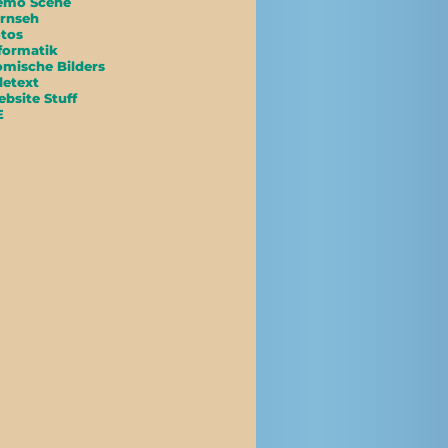
emo Scene
rnseh
tos
formatik
mische Bilders
letext
bsite Stuff
E