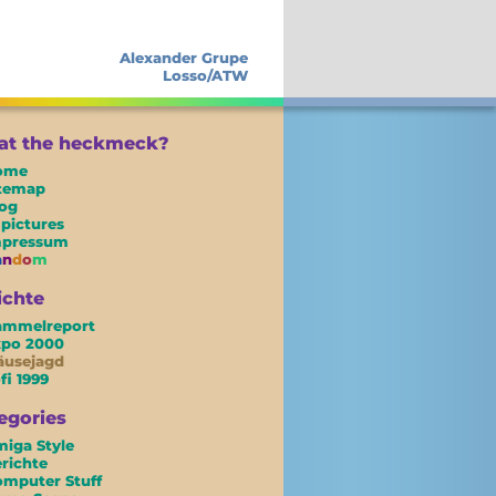
Alexander Grupe
Losso/ATW
t the heckmeck?
ome
itemap
og
 pictures
mpressum
a
n
d
o
m
ichte
ammelreport
xpo 2000
äusejagd
fi 1999
egories
iga Style
richte
mputer Stuff