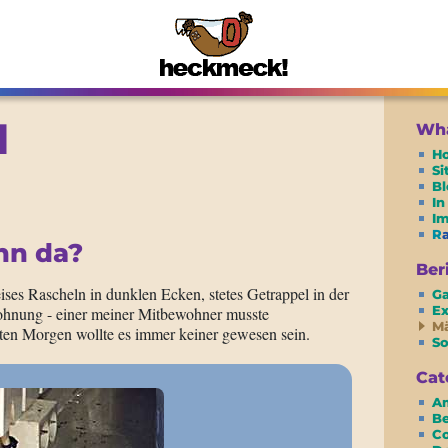
d
Wha
H
S
Bl
In
I
R
nn da?
Ber
es Rascheln in dunklen Ecken, stetes Getrappel in der
G
E
ohnung - einer meiner Mitbewohner musste
M
ten Morgen wollte es immer keiner gewesen sein.
So
Cat
Am
Be
Co